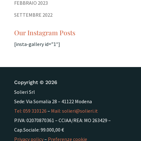
FEBBRAIO 2023
SETTEMBRE 2022
Our Instagram Posts
[insta-gallery id=”1″]
Copyright © 2026
Solieri Srl
Sede: Via Somalia 28 – 41122 Modena
Tel:
059 310126
–
Mail:
solieri@solieri.it
P.IVA: 02070870361 – CCIAA/REA: MO 263429 –
Cap.Sociale: 99.000,00 €
Privacy policy
–
Preferenze cookie