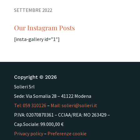
SETTEMBRE 2022
Our Instagram Posts
[insta-gallery id=”1″]
Copyright © 2026
Solieri Srl
Sede: Via Somalia 28 – 41122 Modena
Tel:
059 310126
–
Mail:
solieri@solieri.it
P.IVA: 02070870361 – CCIAA/REA: MO 263429 –
Cap.Sociale: 99.000,00 €
Privacy policy
–
Preferenze cookie