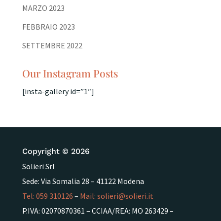
MARZO 2023
FEBBRAIO 2023
SETTEMBRE 2022
Our Instagram Posts
[insta-gallery id=”1″]
Copyright © 2026
Solieri Srl
Sede: Via Somalia 28 – 41122 Modena
Tel:
059 310126
–
Mail:
solieri@solieri.it
P.IVA: 02070870361 – CCIAA/REA: MO 263429 –