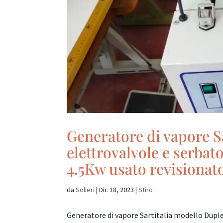
Generatore di vapore S
elettrovalvole e serbat
4.5Kw usato revisionat
da
Solieri
|
Dic 18, 2023
|
Stiro
Generatore di vapore Sartitalia modello Duple