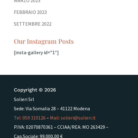
MARZO 2023
FEBBRAIO 2023
SETTEMBRE 2022
Our Instagram Posts
[insta-gallery id=”1″]
Copyright © 2026
Solieri Srl
Sede: Via Somalia 28 – 41122 Modena
Tel:
059 310126
–
Mail:
solieri@solieri.it
P.IVA: 02070870361 – CCIAA/REA: MO 263429 –
Cap.Sociale: 99.000,00 €